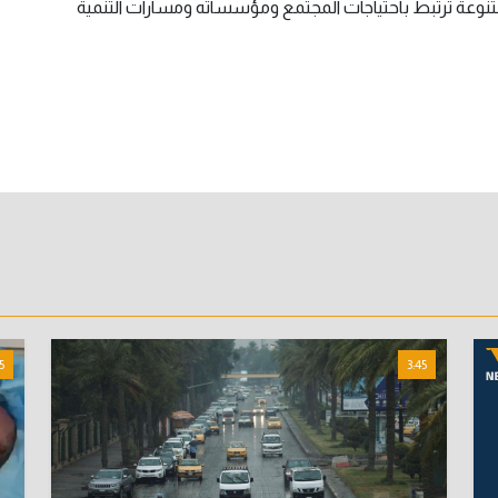
نوعة ترتبط باحتياجات المجتمع ومؤسساته ومسارات التنمية
5
3:45