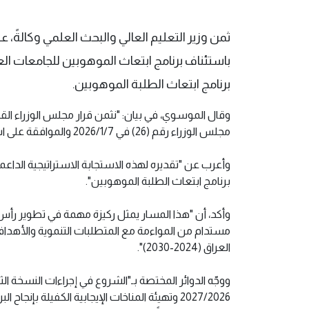
ثمن وزير التعليم العالي والبحث العلمي وكالةً،
باستئناف برنامج ابتعاث الموهوبين للجامعات الع
برنامج ابتعاث الطلبة الموهوبين.
وقال الموسوي، في بيان: "نثمن قرار مجلس الوزراء القاض
مجلس الوزراء رقم (26) في 2026/1/7 والموافقة على استئناف برنامج ابتعاث الطلبة الموهوبين إلى الجامعات العالمية".
وأعرب عن "تقديره لهذه الاستجابة الاستراتيجية الداعم
برنامج ابتعاث الطلبة الموهوبين".
وأكد، أن "هذا المسار يمثل ركيزة مهمة في تطوير رأس
مستدام من المواءمة مع المتطلبات التنموية والأهداف 
العراق (2024-2030)".
ووجّه الدوائر المختصة بـ"الشروع في إجراءات النسخة ال
2027/2026 وتهيئة المناخات الإيجابية الكفيلة بإن