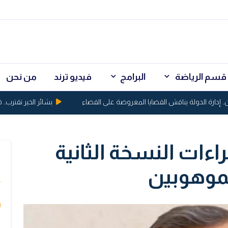
قسم الرياضة
البرامج
فيديو ترند
من نحن
دارة الدولة يناقش القضايا المعروضة على القضاء
بشائر الخير تقترب.. قرا
راءات النسخة الثانية
ي
لموهوبين