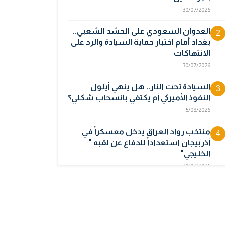
30/07/2026
العدوان السعودي على الحشد الشعبي..
2
بغداد أمام اختبار حماية السيادة والرد على
الانتهاكات
30/07/2026
السيادة تحت النار.. هل ينهي أيلول
3
النفوذ الأميركي أم يكتفي بانسحاب شكلي؟
5/08/2026
منتخب رواد العراق يدخل معسكراً في
4
أذربيجان استعداداً للدفاع عن لقبه "
الخليجي"
30/07/2026
أوبك بلس يتجه لرفع إنتاج النفط في
5
أيلول قبل تعليق الزيادات
2/08/2026