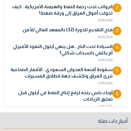
الرواتب تحت رحمة النفط والهيمنة الأمريكية.. كيف
2
تحولت أموال العراق إلى ورقة ضغط؟
8/08/2026
فتح التقديم للدورة (32) بالمعهد العالي للأمن
3
6/08/2026
السيادة تحت النار.. هل ينهي أيلول النفوذ الأميركي
4
أم يكتفي بانسحاب شكلي؟
5/08/2026
سقوط أقنعة العدوان السعودي.. الأقمار الصناعية
5
تبرئ العراق وتكشف جهة انطلاق المسيرات
5/08/2026
أوبك بلس يتجه لرفع إنتاج النفط في أيلول قبل
6
تعليق الزيادات
2/08/2026
المالية تدرس 3 خيارات لتجاوز أزمة رواتب الموظفين
7
أخبار ذات صلة
3/08/2026