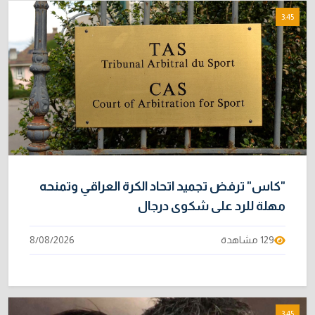
نائبة تحذر من اضطرابات بسبب تأخّر دفع رواتب
8
3:45
الموظفين
4/08/2026
خطر "إيبولا" يتضاعف.. ارتفاع عدد الإصابات
9
بالفيروس إلى 3748
3/08/2026
خبراء: 70 بالمئة من نفط الخليج لا يملك بديلاً عن
10
هرمز
2/08/2026
"كاس" ترفض تجميد اتحاد الكرة العراقي وتمنحه
مهلة للرد على شكوى درجال
129 مشاهدة
8/08/2026
3:45