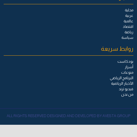
محلية
عربية
عالمية
اقتصاد
رياضة
سياسة
روابط سريعة
بودكاست
أسرار
منوعات
البرنامج الرياضي
الأخبار الرياضية
فيديو ترند
من نحن
ALL RIGHTS RESERVED DESIGNED AND DEVELOPED BY AVESTA GROUP