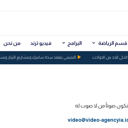
قسم الرياضة
البرامج
فيديو ترند
من نحن
التميمي يتفقد سدة سامراء ومشاريع الثرثار ويشدد
نكون صوتاً من لا صوت له
video@video-agencyia.i