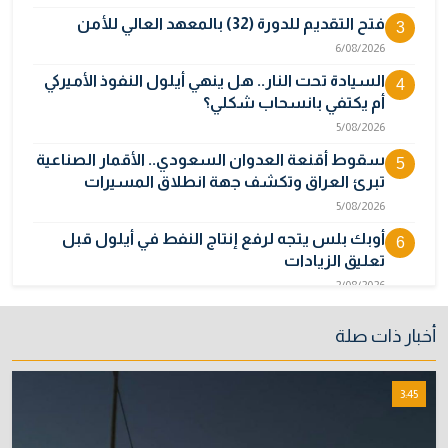
فتح التقديم للدورة (32) بالمعهد العالي للأمن
3
6/08/2026
السيادة تحت النار.. هل ينهي أيلول النفوذ الأميركي
4
أم يكتفي بانسحاب شكلي؟
5/08/2026
سقوط أقنعة العدوان السعودي.. الأقمار الصناعية
5
تبرئ العراق وتكشف جهة انطلاق المسيرات
5/08/2026
أوبك بلس يتجه لرفع إنتاج النفط في أيلول قبل
6
تعليق الزيادات
2/08/2026
المالية تدرس 3 خيارات لتجاوز أزمة رواتب الموظفين
7
أخبار ذات صلة
3/08/2026
نائبة تحذر من اضطرابات بسبب تأخّر دفع رواتب
8
3:45
الموظفين
4/08/2026