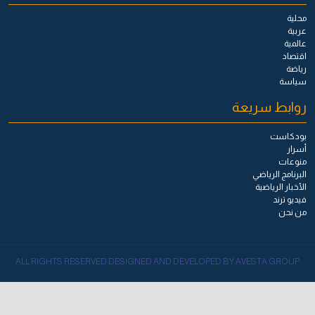
محلية
عربية
عالمية
اقتصاد
رياضة
سياسة
روابط سريعة
بودكاست
أسرار
منوعات
البرنامج الرياضي
الأخبار الرياضية
فيديو ترند
من نحن
ALL RIGHTS RESERVED DESIGNED AND DEVELOPED BY AVESTA GROUP