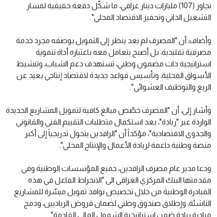
تجاوز (107) مليارات دينار عراقي، ما شكّل دفعة حقيقية لمسار
التشغيل الذاتي وتحفيز الاقتصاد المحلي".
وأضاف، أن "المصرف لم يعد ينظر إلى التمويل بوصفه مجرد خدمة
مصرفية تقليدية، بل أصبح يتعامل معه باعتباره أداة تنموية
استراتيجية ذات مضمون وطني، تستهدف دعم الشباب، وتنشيط
الأسواق المحلية، وتأسيس قواعد جديدة لاقتصاد إنتاجي بعيد عن
الريع والتوظيف العشوائي".
وأشار إلى، أن "المصرف خصّص مبالغ كافية لتمويل المشاريع الجديدة
الواردة عبر "ريادة"، بعد استكمال متطلبات التقييم الفني والقانوني
والجدوى الاقتصادية"، مؤكداً أن "الرافدين يتحول تدريجياً إلى أكبر
منصة وطنية داعمة لريادة الأعمال والإنتاج المحلي".
ودعا مدير عام مصرف الرافدين، جميع المؤسسات الوطنية وفي
مقدمتها البنك المركزي العراقي الى "الانخراط الفاعل في هذه
المبادرة الوطنية من خلال تخصيص نوافذ تمويل ميسّرة للمشاريع
الناشئة، وإطلاق صندوق وطني لضمان قروض الرياديين، ودمج
مبادرة ريادة ضمن استراتيجية الشمول المالي القادمة".