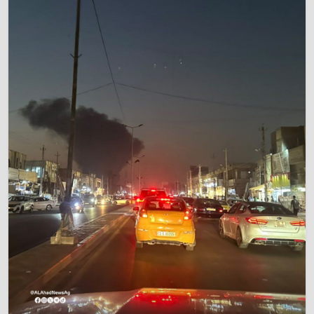
خطر "إيبولا" يتضاعف.. ارتفاع عدد الإصابات
9
بالفيروس إلى 3748
3/08/2026
خبراء: 70 بالمئة من نفط الخليج لا يملك بديلاً عن
10
هرمز
2/08/2026