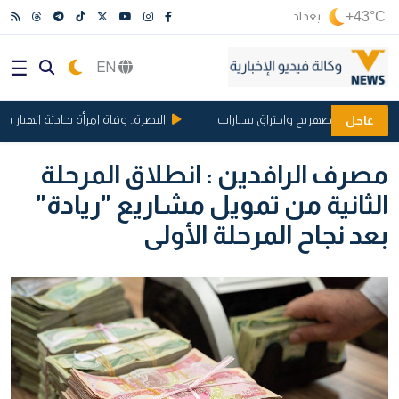
+43°C
بغداد
EN
د انفجار صهريج واحتراق سيارات
البصرة.. وفاة امرأة بحادثة انهيار شقة
عاجل
مصرف الرافدين : انطلاق المرحلة
الثانية من تمويل مشاريع "ريادة"
بعد نجاح المرحلة الأولى