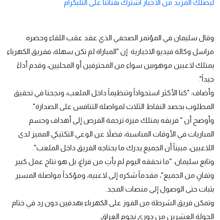
ليصلك المزيد من الأخبار اشترك بقناتنا على التليكرام
وقال سليمان في المؤتمر الصحفي الذي عقد عقب اللقاء وحضره
مراسل وكالة فيديو الاخبارية إن "المباراة لم تكن سهلة، ففريق الكهرباء
يمتلك لاعبين موهوبين سواء من المحترفين أو المحليين، وقدم أداءً
جيداً".
وأضاف: "كنا الأكثر استحواذاً وتنظيماً داخل الملعب، ونجحنا في تحقيق
المطلوب بحصد النقاط الثلاث لمواصلة التنافس على الصدارة".
وأوضح أن " فريقه يمتلك ميزة ترجمة الفرص إلى أهداف وحسم
المباريات في الأوقات المناسبة، فضلاً عن الوعي التكتيكي المميز لدى
اللاعبين، مبيناً أن الجميع يدرك ما يحتاجه الفريق داخل الملعب".
وتابع سليمان: "ما نحققه اليوم لم يأتِ من فراغ، بل هو نتاج عمل كبير
وتفانٍ من الجميع"، مقدماً شكره إلى لاعبيه، ومؤكداً مواصلة المسير
بثبات حتى الوصول إلى منصات المجد.
وتمكن فريق الشرطة من الفوز على الكهرباء بهدفين دون رد في ختام
الجولة العشرين من دوري نجوم العراق.