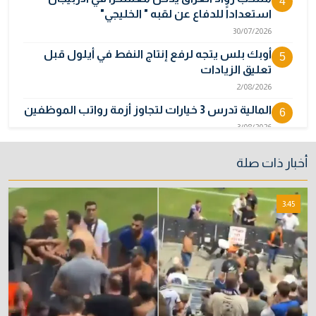
4
استعداداً للدفاع عن لقبه " الخليجي"
30/07/2026
أوبك بلس يتجه لرفع إنتاج النفط في أيلول قبل
5
تعليق الزيادات
2/08/2026
المالية تدرس 3 خيارات لتجاوز أزمة رواتب الموظفين
6
3/08/2026
مصر تكذب رواية "وول ستريت جورنال" وتنفي
7
أخبار ذات صلة
رسمياً اتهام إيران بحادث ميناء دمياط
31/07/2026
3:45
إتلاف أكثر من 106 كغم مخدرات و22 ألف قرص في
8
بغداد
31/07/2026
فتح التقديم للدورة (32) بالمعهد العالي للأمن
9
6/08/2026
نائبة تحذر من اضطرابات بسبب تأخّر دفع رواتب
10