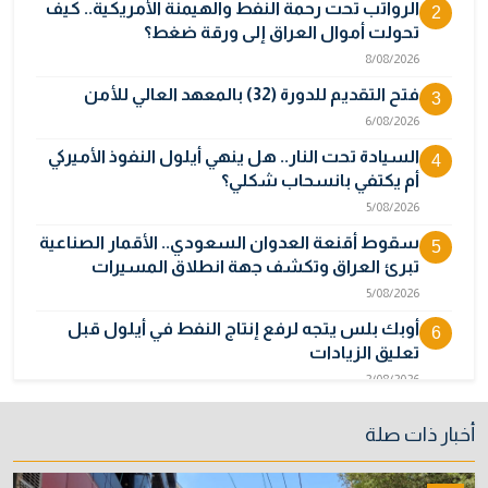
الرواتب تحت رحمة النفط والهيمنة الأمريكية.. كيف
2
تحولت أموال العراق إلى ورقة ضغط؟
8/08/2026
فتح التقديم للدورة (32) بالمعهد العالي للأمن
3
6/08/2026
السيادة تحت النار.. هل ينهي أيلول النفوذ الأميركي
4
أم يكتفي بانسحاب شكلي؟
5/08/2026
سقوط أقنعة العدوان السعودي.. الأقمار الصناعية
5
تبرئ العراق وتكشف جهة انطلاق المسيرات
5/08/2026
أوبك بلس يتجه لرفع إنتاج النفط في أيلول قبل
6
تعليق الزيادات
2/08/2026
المالية تدرس 3 خيارات لتجاوز أزمة رواتب الموظفين
7
أخبار ذات صلة
3/08/2026
نائبة تحذر من اضطرابات بسبب تأخّر دفع رواتب
8