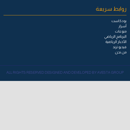
روابط سريعة
بودكاست
أسرار
منوعات
البرنامج الرياضي
الأخبار الرياضية
فيديو ترند
من نحن
ALL RIGHTS RESERVED DESIGNED AND DEVELOPED BY AVESTA GROUP