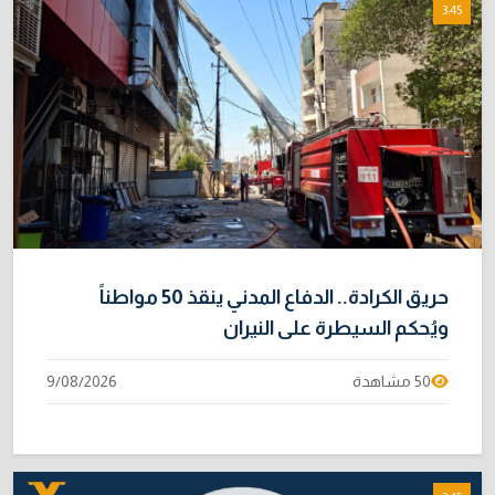
3:45
الموظفين
4/08/2026
خطر "إيبولا" يتضاعف.. ارتفاع عدد الإصابات
9
بالفيروس إلى 3748
3/08/2026
خبراء: 70 بالمئة من نفط الخليج لا يملك بديلاً عن
10
هرمز
2/08/2026
حريق الكرادة.. الدفاع المدني ينقذ 50 مواطناً
ويُحكم السيطرة على النيران
50 مشاهدة
9/08/2026