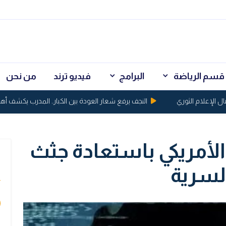
قسم الرياضة
البرامج
فيديو ترند
من نحن
علام الثوري
النجف يرفع شعار العودة بين الكبار.. المدرب يكشف أهداف ا
لأمريكي باستعادة جثث
ي
لسرية