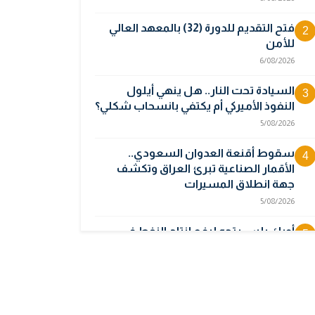
فتح التقديم للدورة (32) بالمعهد العالي
2
للأمن
6/08/2026
السيادة تحت النار.. هل ينهي أيلول
3
النفوذ الأميركي أم يكتفي بانسحاب شكلي؟
5/08/2026
سقوط أقنعة العدوان السعودي..
4
الأقمار الصناعية تبرئ العراق وتكشف
جهة انطلاق المسيرات
5/08/2026
أوبك بلس يتجه لرفع إنتاج النفط في
5
أيلول قبل تعليق الزيادات
2/08/2026
المالية تدرس 3 خيارات لتجاوز أزمة رواتب
6
الموظفين