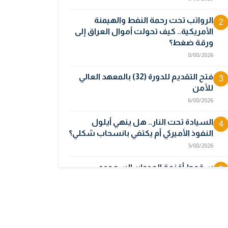
الرواتب تحت رحمة النفط والهيمنة
2
الأمريكية.. كيف تحولت أموال العراق إلى
ورقة ضغط؟
8/08/2026
فتح التقديم للدورة (32) بالمعهد العالي
3
للأمن
6/08/2026
السيادة تحت النار.. هل ينهي أيلول
4
النفوذ الأميركي أم يكتفي بانسحاب شكلي؟
5/08/2026
سقوط أقنعة العدوان السعودي..
5
الأقمار الصناعية تبرئ العراق وتكشف
جهة انطلاق المسيرات
5/08/2026
أوبك بلس يتجه لرفع إنتاج النفط في
6