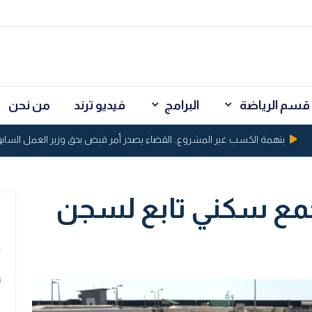
قسم الرياضة
البرامج
فيديو ترند
من نحن
بتهمة الكسب غير المشروع.. القضاء يصدر أمر قبض بحق وزير العمل السابق أح
جمع سكني تابع لسجن
ي