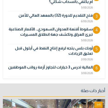
أم يكتفي بانسحاب شكلي؟
5/08/2026
فتح التقديم للدورة (32) بالمعهد العالي للأمن
3
6/08/2026
سقوط أقنعة العدوان السعودي.. الأقمار الصناعية
4
تبرئ العراق وتكشف جهة انطلاق المسيرات
5/08/2026
أوبك بلس يتجه لرفع إنتاج النفط في أيلول قبل
5
تعليق الزيادات
2/08/2026
المالية تدرس 3 خيارات لتجاوز أزمة رواتب الموظفين
6
3/08/2026
مصر تكذب رواية "وول ستريت جورنال" وتنفي
7
رسمياً اتهام إيران بحادث ميناء دمياط
أخبار ذات صلة
31/07/2026
إتلاف أكثر من 106 كغم مخدرات و22 ألف قرص في
8
3:45
بغداد