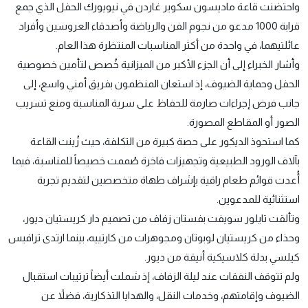
واحتضنت قاعة ماديسون سكوير غاردن في نيويورك الحفل الذي جمع
قرابة 1000 مدعو من نجوم الفن والرياضة وأصدقاء العروسين وأفراد
عائلتيهما، في واحدة من أكثر المناسبات المنتظرة هذا العام.
وأشار الخبراء إلى أن الجزء الأكبر من الميزانية خُصص لتأمين خصوصية
الحفل وحماية الضيوف، إذ استعان المنظمون بفريق أمني واسع، إلى
جانب فرض إجراءات صارمة للحفاظ على سرية المناسبة ومنع تسريب
الصور أو المقاطع المصورة.
كما استحوذ الديكور على حصة كبيرة من التكلفة، حيث زُينت القاعة
بآلاف الورود الطبيعية وتجهيزات فاخرة صُممت خصيصاً للمناسبة، فيما
أُعدت قوائم طعام راقية بإشراف طهاة متخصصين لتقديم تجربة
استثنائية للمدعوين.
وتألقت تايلور سويفت بفستان زفاف من تصميم دار كريستيان ديور،
وحذاء من كريستيان لوبوتان ومجوهرات من كارتييه، بينما ارتدى ترافيس
كيلسي بدلة كلاسيكية أنيقة من ديور.
ولم تتوقف النفقات عند ليلة الزفاف، إذ شملت أيضاً ترتيبات استقبال
الضيوف وإقامتهم، وخدمات النقل، والهدايا التذكارية، فضلاً عن