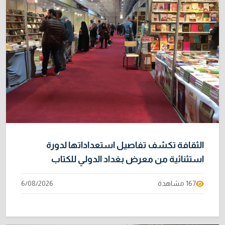
31/07/2026
خطر "إيبولا" يتضاعف.. ارتفاع عدد الإصابات
9
بالفيروس إلى 3748
3/08/2026
نائبة تحذر من اضطرابات بسبب تأخّر دفع رواتب
10
الموظفين
4/08/2026
الثقافة تكشف تفاصيل استعداداتها لدورة
استثنائية من معرض بغداد الدولي للكتاب
167 مشاهدة
6/08/2026