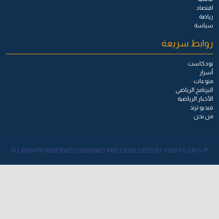
اقتصاد
رياضة
سياسة
روابط سريعة
بودكاست
أسرار
منوعات
البرنامج الرياضي
الأخبار الرياضية
فيديو ترند
من نحن
ALL RIGHTS RESERVED DESIGNED AND DEVELOPED BY AVESTA GROUP