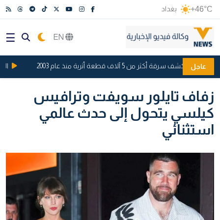
+46°C
بغداد
EN
كشف سرقة أكثر من 5 آلاف قطعة أثرية منذ عام 2003
المرور العامة تعزز 50 تقا
عاجل
زفاف تايلور سويفت وترافيس
كيلسي يتحول إلى حدث عالمي
استثنائي