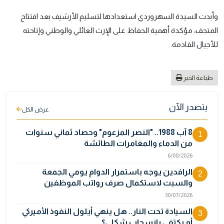
وأبدت السيدة السهروردي استعدادها لتسليم الأرشيف بعد افتتاح
المتحف، مؤكدة أهمية الحفاظ على الإرث العائلي والوطني وإتاحته
للأجيال القادمة.
طباعة الخبر
يتصدر الآن
عرض الكل
8 آب 1988.. "النصر المزعوم" وحصاد ثماني سنوات
1
من الدماء والمغامرات الطائشة
6/08/2026
الرافدين يوجه باستمرار الدوام يومي الجمعة
2
والسبت لاستكمال صرف رواتب الموظفين
30/07/2026
السيادة تحت النار.. هل ينهي أيلول النفوذ الأميركي
3
أم يكتفي بانسحاب شكلي؟