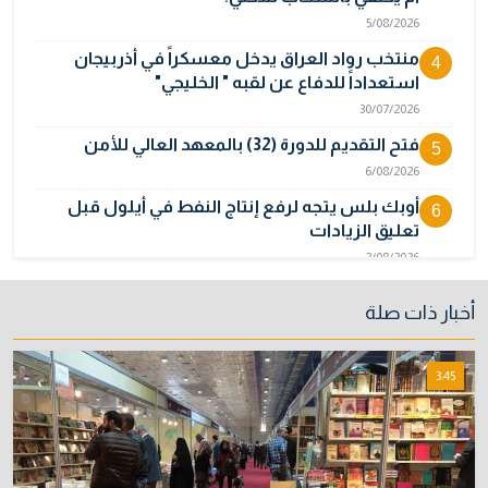
5/08/2026
منتخب رواد العراق يدخل معسكراً في أذربيجان
4
استعداداً للدفاع عن لقبه " الخليجي"
30/07/2026
فتح التقديم للدورة (32) بالمعهد العالي للأمن
5
6/08/2026
أوبك بلس يتجه لرفع إنتاج النفط في أيلول قبل
6
تعليق الزيادات
2/08/2026
سقوط أقنعة العدوان السعودي.. الأقمار الصناعية
7
أخبار ذات صلة
تبرئ العراق وتكشف جهة انطلاق المسيرات
5/08/2026
3:45
المالية تدرس 3 خيارات لتجاوز أزمة رواتب الموظفين
8
3/08/2026
مصر تكذب رواية "وول ستريت جورنال" وتنفي
9
رسمياً اتهام إيران بحادث ميناء دمياط