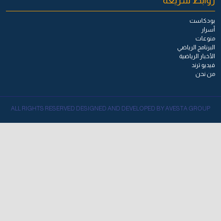
روابط سريعة
بودكاست
أسرار
منوعات
البرنامج الرياضي
الأخبار الرياضية
فيديو ترند
من نحن
ALL RIGHTS RESERVED DESIGNED AND DEVELOPED BY AVESTA GROUP