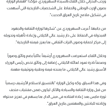
ورحب البدراني خلال اللقاء بالسيدة السهروردي، مؤكداً "اهتمام الوزارة
بصون الإرث الوطني والحفاظ على الشخصيات التاريخية التي أسهمت
في تشكيل ملامح تاريخ العراق الحديث".
من جانبها، أعربت السهروردي عن "شكرها لوزارة الثقافة والجهود
المبذولة في الحفاظ على دار رشيد عالي الكيلاني وإعادة تأهيله وتحويله
إلى مركز لحماية وصون التراث الثقافي، بما يعزز قيمته التاريخية".
وخلال اللقاء، استعرضت السهروردي أرشيفاً عائلياً يضم وثائق وصوراً
وصحفاً نادرة تعود لعائلة الكيلاني، إضافة إلى وثائق تخص رئيس الوزراء
الأسبق رشيد عالي الكيلاني، ما يمنحه قيمة وطنية وتوثيقية مهمة.
وفي هذا السياق، وجّه وكيل الوزارة "بالتنسيق لاستلام الأرشيف رسمياً
من قبل وزارة الثقافة والسياحة والآثار، ليكون ضمن مقتنيات متحف
ثورة مايس بعد إعادة افتتاحه في مبنى الدار، بما يسهم في تعزيز محتواه
وإتاحته للباحثين والمهتمين بتاريخ العراق".