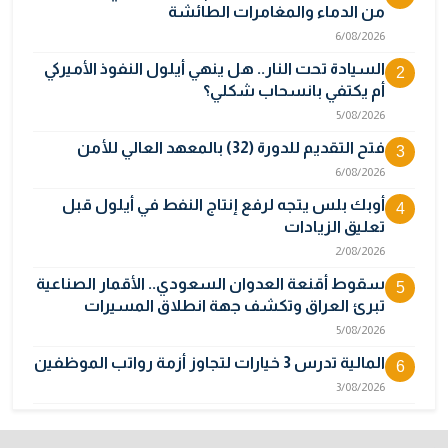
من الدماء والمغامرات الطائشة
6/08/2026
السيادة تحت النار.. هل ينهي أيلول النفوذ الأميركي
2
أم يكتفي بانسحاب شكلي؟
5/08/2026
فتح التقديم للدورة (32) بالمعهد العالي للأمن
3
6/08/2026
أوبك بلس يتجه لرفع إنتاج النفط في أيلول قبل
4
تعليق الزيادات
2/08/2026
سقوط أقنعة العدوان السعودي.. الأقمار الصناعية
5
تبرئ العراق وتكشف جهة انطلاق المسيرات
5/08/2026
المالية تدرس 3 خيارات لتجاوز أزمة رواتب الموظفين
6
3/08/2026
مصر تكذب رواية "وول ستريت جورنال" وتنفي
7
رسمياً اتهام إيران بحادث ميناء دمياط