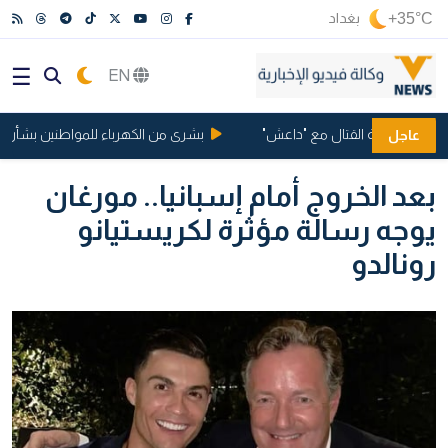
+35°C
بغداد
EN
انيا بتهمة القتال مع "داعش"
بشرى من الكهرباء للمواطنين بشأن ساعا
عاجل
بعد الخروج أمام إسبانيا.. مورغان
يوجه رسالة مؤثرة لكريستيانو
رونالدو