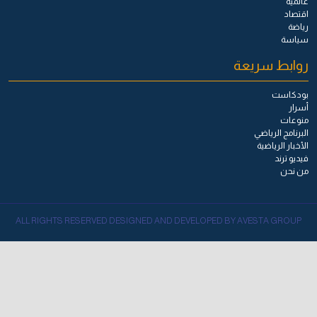
عالمية
اقتصاد
رياضة
سياسة
روابط سريعة
بودكاست
أسرار
منوعات
البرنامج الرياضي
الأخبار الرياضية
فيديو ترند
من نحن
ALL RIGHTS RESERVED DESIGNED AND DEVELOPED BY AVESTA GROUP