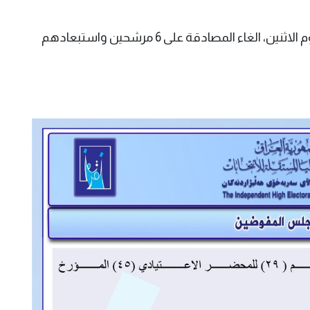
قررت المفوضية العليا المستقلة للانتخابات، اليوم الاثنين، الغاء المصادقة على 6 مرشحين واستبعادهم