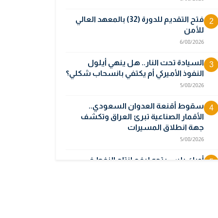
فتح التقديم للدورة (32) بالمعهد العالي
2
للأمن
6/08/2026
السيادة تحت النار.. هل ينهي أيلول
3
النفوذ الأميركي أم يكتفي بانسحاب شكلي؟
5/08/2026
سقوط أقنعة العدوان السعودي..
4
الأقمار الصناعية تبرئ العراق وتكشف
جهة انطلاق المسيرات
5/08/2026
أوبك بلس يتجه لرفع إنتاج النفط في
5
أيلول قبل تعليق الزيادات
2/08/2026
المالية تدرس 3 خيارات لتجاوز أزمة رواتب
6
الموظفين