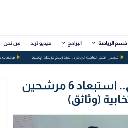
قسم الرياضة
البرامج
فيديو ترند
من نحن
خميس الخنجر اتفاقية الرياض ... تعيد رسم خريطة الإقليم
توقعات بكسر الذهب حاجز 5 
بينهم يونس شغاتي.. استبعاد 6 مرشحين
ي
ابية (وثائق)