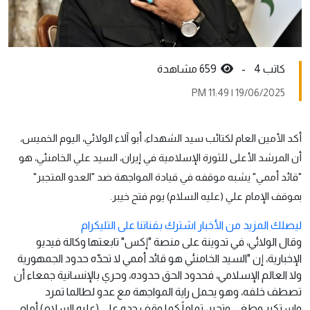
كاتب 4 -
659 مشاهدة
19/06/2025 | 11:49 PM
أكد الأمين العام لكتائب سيد الشهداء، أبو آلاء الولائي، اليوم الخميس،
أن المرشد الأعلى للثورة الإسلامية في إيران، السيد علي الخامنئي، هو
"قائد أممي" يشبه موقفه في قيادة المواجهة ضد "العدو المتجبر"
بموقف الإمام علي (عليه السلام) يوم فتح خيبر.
ليصلك المزيد من الأخبار اشترك بقناتنا على التليكرام
وقال الولائي، في تدوينة على منصة "إكس" تابعتها وكالة فيديو
الإخبارية، إن "السيد الخامنئي هو قائد أممي لا تحدّه حدود الجمهورية
ولا العالم الإسلامي، فحدود الحق حدوده، وحري بالإنسانية جمعاء أن
تصطف خلفه، وهو يحمل راية المواجهة مع عدو لطالما تمرد
واستكبر وطغى وتجبر، تماماً كما وقف جده علي (عليه السلام) أمام