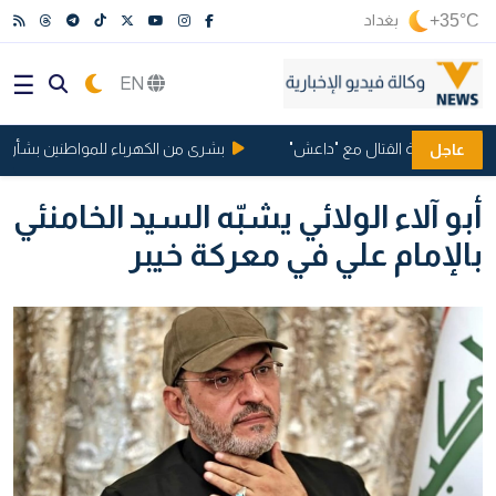
+35°C
بغداد
EN
انيا بتهمة القتال مع "داعش"
بشرى من الكهرباء للمواطنين بشأن ساعا
عاجل
أبو آلاء الولائي يشبّه السيد الخامنئي
بالإمام علي في معركة خيبر