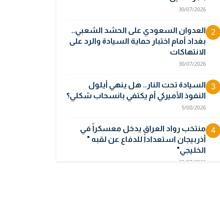
30/07/2026
العدوان السعودي على الحشد الشعبي..
2
بغداد أمام اختبار حماية السيادة والرد على
الانتهاكات
30/07/2026
السيادة تحت النار.. هل ينهي أيلول
3
النفوذ الأميركي أم يكتفي بانسحاب شكلي؟
5/08/2026
منتخب رواد العراق يدخل معسكراً في
4
أذربيجان استعداداً للدفاع عن لقبه "
الخليجي"
30/07/2026
أوبك بلس يتجه لرفع إنتاج النفط في
5
أيلول قبل تعليق الزيادات
2/08/2026