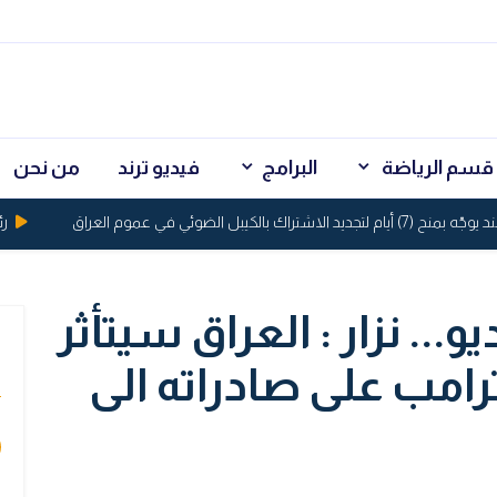
قسم الرياضة
البرامج
فيديو ترند
من نحن
د الاشتراك بالكيبل الضوئي في عموم العراق
رئيس م
.. نزار : العراق سيتأثر
ي
امب على صادراته الى