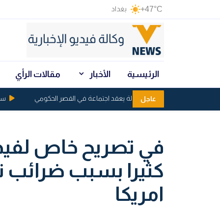
+47°C
بغداد
الرئيسية
الأخبار
مقالات الرأي
ائتلاف إدارة الدولة يعقد اجتماعة في القصر الحكومي
سند يوجّه بمنح (7) أيام لتجدي
عاجل
في تصريح خاص لفيديو.
كثيرا بسبب ضرائب تر
امريكا