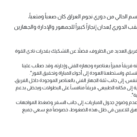
سم الحالي من دوري نجوم العراق كان صعباً ومتعباً،
الدوري يُعدان إنجازاً كبيراً للجمهور والإدارة والجهازين
 الفريق العديد من الظروف، فضلاً عن التشكيك بقدرات نادي القوة
ه فريقاً مميزاً بعناصره وجهازه الفني وإدارته، وقد صعّب علينا
لم، واستطعنا العودة إلى أجواء المباراة وتحقيق الفوز".
نفس، إلى جانب ثقة الجهاز الفني بالعناصر الموجودة داخل الفريق،
وية إلى مكانه الطبيعي، فريقاً منافساً على البطولات ويحظى بدعم
ة".
 عدم وضوح جدول المباريات، إلى جانب السفر وضغط المواجهات
ة، لافتاً إلى أن خوض 38 مباراة أمر مرهق للاعبين في ظل هذه الضغوط، خصوصاً مع سعي جميع