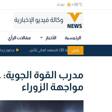
+38°C
بغداد
الرئيسية
الأخبار
مقالات الرأي
فتح التقديم للدورة (32) بالمعهد العالي للأمن
بحضور زيدان.. إ
عاجل
مدرب القوة الجوية:
مواجهة الزوراء