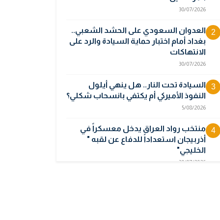
30/07/2026
العدوان السعودي على الحشد الشعبي..
2
بغداد أمام اختبار حماية السيادة والرد على
الانتهاكات
30/07/2026
السيادة تحت النار.. هل ينهي أيلول
3
النفوذ الأميركي أم يكتفي بانسحاب شكلي؟
5/08/2026
منتخب رواد العراق يدخل معسكراً في
4
أذربيجان استعداداً للدفاع عن لقبه "
الخليجي"
30/07/2026
أوبك بلس يتجه لرفع إنتاج النفط في
5
أيلول قبل تعليق الزيادات
2/08/2026