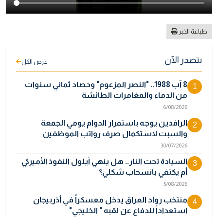
طباعة الخبر
يتصدر الآن
عرض الكل
8 آب 1988.. "النصر المزعوم" وحصاد ثماني سنوات
1
من الدماء والمغامرات الطائشة
6/08/2026
الرافدين يوجه باستمرار الدوام يومي الجمعة
2
والسبت لاستكمال صرف رواتب الموظفين
30/07/2026
السيادة تحت النار.. هل ينهي أيلول النفوذ الأميركي
3
أم يكتفي بانسحاب شكلي؟
5/08/2026
منتخب رواد العراق يدخل معسكراً في أذربيجان
4
استعداداً للدفاع عن لقبه " الخليجي"