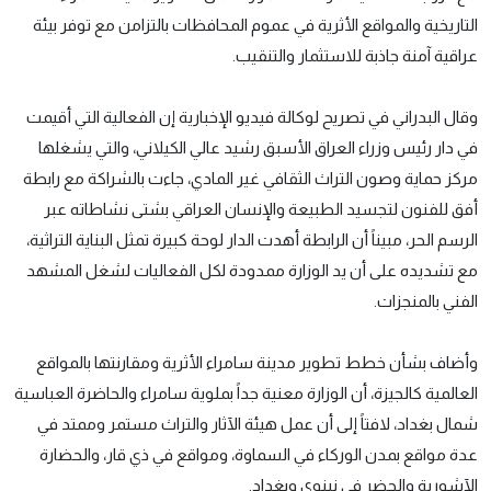
التاريخية والمواقع الأثرية في عموم المحافظات بالتزامن مع توفر بيئة
عراقية آمنة جاذبة للاستثمار والتنقيب.
وقال البدراني في تصريح لوكالة فيديو الإخبارية إن الفعالية التي أقيمت
في دار رئيس وزراء العراق الأسبق رشيد عالي الكيلاني، والتي يشغلها
مركز حماية وصون التراث الثقافي غير المادي، جاءت بالشراكة مع رابطة
أفق للفنون لتجسيد الطبيعة والإنسان العراقي بشتى نشاطاته عبر
الرسم الحر، مبيناً أن الرابطة أهدت الدار لوحة كبيرة تمثل البناية التراثية،
مع تشديده على أن يد الوزارة ممدودة لكل الفعاليات لشغل المشهد
الفني بالمنجزات.
وأضاف بشأن خطط تطوير مدينة سامراء الأثرية ومقارنتها بالمواقع
العالمية كالجيزة، أن الوزارة معنية جداً بملوية سامراء والحاضرة العباسية
شمال بغداد، لافتاً إلى أن عمل هيئة الآثار والتراث مستمر وممتد في
عدة مواقع بمدن الوركاء في السماوة، ومواقع في ذي قار، والحضارة
الآشورية والحضر في نينوى وبغداد.