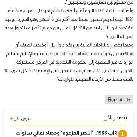
من مسؤولين تشريعيين وتنفيذيين".
وأضافت النائبة: "لكننا اليوم أمام أزمة مالية لم تمر على العراق منذ عام
1921، حيث لم يتم تصدير النفط منذ أكثر من 6 أشهر وهو المورد الوحيد
لاقتصادنا، وبالتالي لابد من التكافل المالي بين جميع الأطراف لتجاوز هذه
المرحلة الحرجة".
وفيما يخص الالتزامات المالية بين بغداد وأربيل، أوضحت نصيف أن
هناك قانون موازنة نافذ واتفاقات سياسية واضحة تلزم الإقليم بتسليم
الواردات غير النفطية إلى الحكومة الاتحادية في المركز، مستدركة
بالقول: "بينما حتى الآن، ما تم تسليمه من قبل الإقليم لا يشكل سوى 10
بالمئة فقط من الأرقام الحقيقية للواردات".
طباعة الخبر
يتصدر الآن
عرض الكل
8 آب 1988.. "النصر المزعوم" وحصاد ثماني سنوات
1