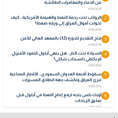
من الدماء والمغامرات الطائشة
6/08/2026
الرواتب تحت رحمة النفط والهيمنة الأمريكية.. كيف
2
تحولت أموال العراق إلى ورقة ضغط؟
8/08/2026
فتح التقديم للدورة (32) بالمعهد العالي للأمن
3
6/08/2026
السيادة تحت النار.. هل ينهي أيلول النفوذ الأميركي
4
أم يكتفي بانسحاب شكلي؟
5/08/2026
سقوط أقنعة العدوان السعودي.. الأقمار الصناعية
5
تبرئ العراق وتكشف جهة انطلاق المسيرات
5/08/2026
أوبك بلس يتجه لرفع إنتاج النفط في أيلول قبل
6
تعليق الزيادات
2/08/2026
المالية تدرس 3 خيارات لتجاوز أزمة رواتب الموظفين
7