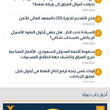
تحولت أموال العراق إلى ورقة ضغط؟
8/08/2026
فتح التقديم للدورة (32) بالمعهد العالي للأمن
3
6/08/2026
السيادة تحت النار.. هل ينهي أيلول النفوذ الأميركي
4
أم يكتفي بانسحاب شكلي؟
5/08/2026
سقوط أقنعة العدوان السعودي.. الأقمار الصناعية
5
تبرئ العراق وتكشف جهة انطلاق المسيرات
5/08/2026
أوبك بلس يتجه لرفع إنتاج النفط في أيلول قبل
6
تعليق الزيادات
2/08/2026
المالية تدرس 3 خيارات لتجاوز أزمة رواتب الموظفين
7
أخبار ذات صلة
3/08/2026
نائبة تحذر من اضطرابات بسبب تأخّر دفع رواتب
8
3:45
الموظفين