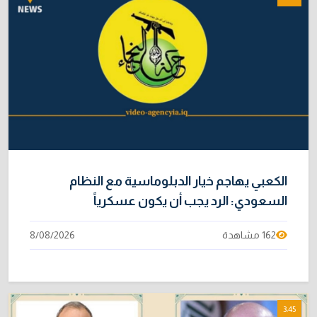
4/08/2026
خطر "إيبولا" يتضاعف.. ارتفاع عدد الإصابات
9
بالفيروس إلى 3748
3/08/2026
خبراء: 70 بالمئة من نفط الخليج لا يملك بديلاً عن
10
هرمز
2/08/2026
الكعبي يهاجم خيار الدبلوماسية مع النظام
السعودي: الرد يجب أن يكون عسكرياً
162 مشاهدة
8/08/2026
3:45