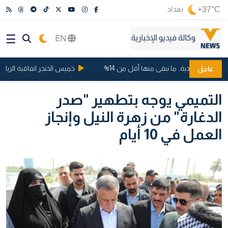
+37°C
بغداد
EN
ت السعودية.. ما تبقى منها أقل من 14%
خميس الخنجر اتفاقية الرياض ..
عاجل
التميمي يوجه بتطهير "صدر
الدغارة" من زهرة النيل وإنجاز
العمل في 10 أيام