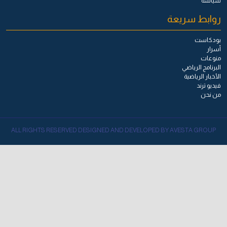
سياسة
روابط سريعة
بودكاست
أسرار
منوعات
البرنامج الرياضي
الأخبار الرياضية
فيديو ترند
من نحن
ALL RIGHTS RESERVED DESIGNED AND DEVELOPED BY AVESTA GROUP