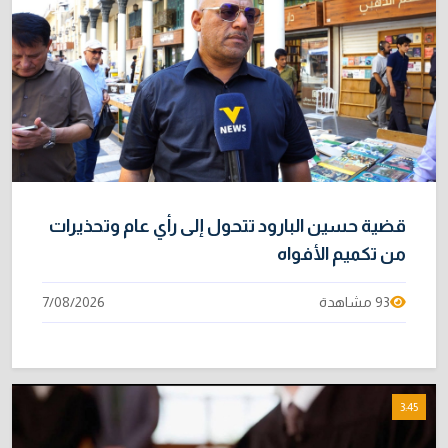
نائبة تحذر من اضطرابات بسبب تأخّر دفع رواتب
9
الموظفين
4/08/2026
خطر "إيبولا" يتضاعف.. ارتفاع عدد الإصابات
10
بالفيروس إلى 3748
3/08/2026
قضية حسين البارود تتحول إلى رأي عام وتحذيرات
من تكميم الأفواه
93 مشاهدة
7/08/2026
3:45