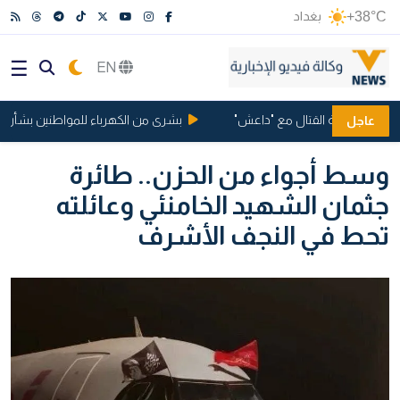
+38°C
بغداد
EN
مانيا بتهمة القتال مع "داعش"
بشرى من الكهرباء للمواطنين بشأن ساعا
عاجل
وسط أجواء من الحزن.. طائرة
جثمان الشهيد الخامنئي وعائلته
تحط في النجف الأشرف