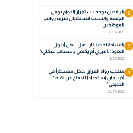
الرافدين يوجه باستمرار الدوام يومي
2
الجمعة والسبت لاستكمال صرف رواتب
الموظفين
30/07/2026
السيادة تحت النار.. هل ينهي أيلول
3
النفوذ الأميركي أم يكتفي بانسحاب شكلي؟
5/08/2026
منتخب رواد العراق يدخل معسكراً في
4
أذربيجان استعداداً للدفاع عن لقبه "
الخليجي"
30/07/2026
فتح التقديم للدورة (32) بالمعهد العالي
5
للأمن
6/08/2026
أوبك بلس يتجه لرفع إنتاج النفط في
6