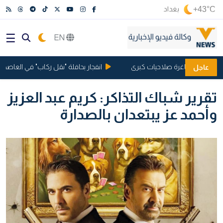
+43°C
بغداد
EN
وزارات الشاغرة صلاحيات كبرى
انفجار بحافلة "نقل ركاب" في العاصمة ال
عاجل
تقرير شباك التذاكر: كريم عبد العزيز
وأحمد عز يبتعدان بالصدارة