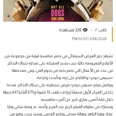
کاتب ٢ -
326 مشاهدة
3/06/2026 | 02:01 PM
تشهد دور العرض السينمائي في مصر منافسة قوية بين مجموعة من
الأفلام المعروضة حاليًا، حيث تشتد المعركة على صدارة شباك التذاكر
بين عدد من الأعمال التي تضم نخبة من نجوم الفن، وفي مقدمتها
«سبيفن دوجز» و»الكلام على إيه» و»أسد» و»إذما».
وواصل فيلم «سيفن دوجز» فرض سيطرته على شباك التذاكر، بعدما
جاء في المركز الأول محققًا إيرادات بلغت 13 مليونًا و875 ألفًا و637 جنيهًا
خلال ليلة أمس، بفارق كبير عن أقرب منافسيه.
ويشارك في بطولة الفيلم كريم عبد العزيز وأحمد عز ومنة شلبي وتارا
عماد وهنا الزاهد وهالة صدقي وناصر القصبي وسيد رجب، وهو من