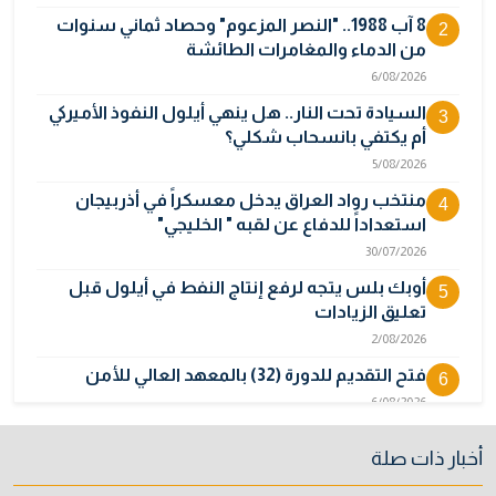
8 آب 1988.. "النصر المزعوم" وحصاد ثماني سنوات
2
من الدماء والمغامرات الطائشة
6/08/2026
السيادة تحت النار.. هل ينهي أيلول النفوذ الأميركي
3
أم يكتفي بانسحاب شكلي؟
5/08/2026
منتخب رواد العراق يدخل معسكراً في أذربيجان
4
استعداداً للدفاع عن لقبه " الخليجي"
30/07/2026
أوبك بلس يتجه لرفع إنتاج النفط في أيلول قبل
5
تعليق الزيادات
2/08/2026
فتح التقديم للدورة (32) بالمعهد العالي للأمن
6
6/08/2026
المالية تدرس 3 خيارات لتجاوز أزمة رواتب الموظفين
7
أخبار ذات صلة
3/08/2026