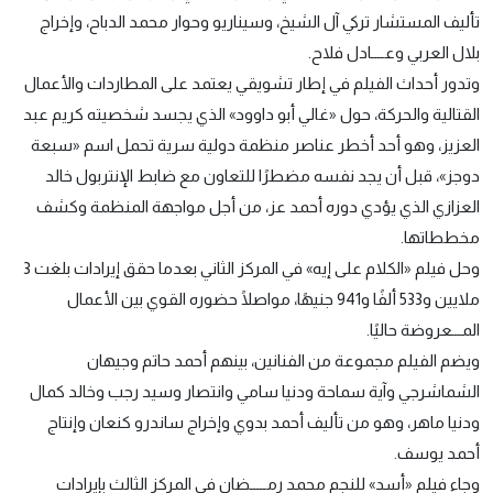
تأليف المستشار تركي آل الشيخ، وسيناريو وحوار محمد الدباح، وإخراج
بلال العربي وعــــادل فلاح.
وتدور أحداث الفيلم في إطار تشويقي يعتمد على المطاردات والأعمال
القتالية والحركة، حول «غالي أبو داوود» الذي يجسد شخصيته كريم عبد
العزيز، وهو أحد أخطر عناصر منظمة دولية سرية تحمل اسم «سبعة
دوجز»، قبل أن يجد نفسه مضطرًا للتعاون مع ضابط الإنتربول خالد
العزازي الذي يؤدي دوره أحمد عز، من أجل مواجهة المنظمة وكشف
مخططاتها.
وحل فيلم «الكلام على إيه» في المركز الثاني بعدما حقق إيرادات بلغت 3
ملايين و533 ألفًا و941 جنيهًا، مواصلًا حضوره القوي بين الأعمال
المـــعروضة حاليًا.
ويضم الفيلم مجموعة من الفنانين، بينهم أحمد حاتم وجيهان
الشماشرجي وآية سماحة ودنيا سامي وانتصار وسيد رجب وخالد كمال
ودنيا ماهر، وهو من تأليف أحمد بدوي وإخراج ساندرو كنعان وإنتاج
أحمد يوسف.
وجاء فيلم «أسد» للنجم محمد رمـــــضان في المركز الثالث بإيرادات