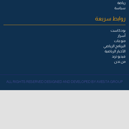
رياضة
سياسة
روابط سريعة
بودكاست
أسرار
منوعات
البرنامج الرياضي
الأخبار الرياضية
فيديو ترند
من نحن
ALL RIGHTS RESERVED DESIGNED AND DEVELOPED BY AVESTA GROUP