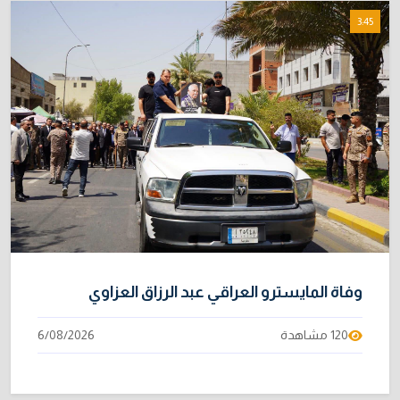
مصر تكذب رواية "وول ستريت جورنال" وتنفي
8
3:45
رسمياً اتهام إيران بحادث ميناء دمياط
31/07/2026
سقوط أقنعة العدوان السعودي.. الأقمار الصناعية
9
تبرئ العراق وتكشف جهة انطلاق المسيرات
5/08/2026
إتلاف أكثر من 106 كغم مخدرات و22 ألف قرص في
10
بغداد
31/07/2026
وفاة المايسترو العراقي عبد الرزاق العزاوي
120 مشاهدة
6/08/2026