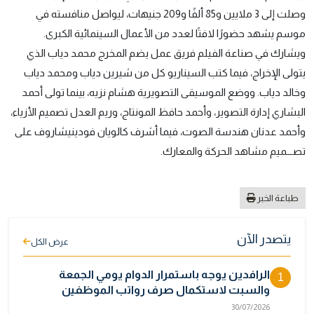
وصلت إلى 3 ملايين و85 ألفًا و209 جنيهات، ليواصل منافسته في
موسم يشهد حضورًا لافتًا لعدد من الأعمال السينمائية الكبرى.
ويشارك في صناعة الفيلم فريق عمل يضم المخرج محمد دياب الذي
يتولى الإخراج، فيما كتب السيناريو كل من شيرين دياب ومحمد دياب
وخالد دياب. ووضع الموسيقى التصويرية هشام نزيه، بينما تولى أحمد
البشاري إدارة التصوير، وأحمد حافظ المونتاج، وريم العدل تصميم الأزياء،
وأحمد عدنان هندسة الصوت، فيما أشرف كالويان فودينيشاروف على
تصـــميم مشاهد الحركة والمعارك.
طباعة الخبر
يتصدر الآن
عرض الكل
الرافدين يوجه باستمرار الدوام يومي الجمعة
1
والسبت لاستكمال صرف رواتب الموظفين
30/07/2026