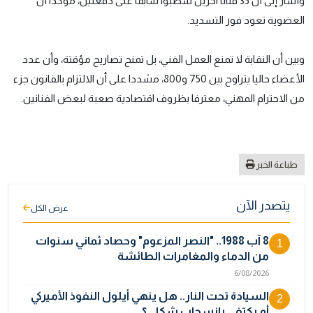
وأشار إلى أن 35 فنانا آخرين شطبوا سابقا على دفعتين، مؤكدا أن
العضوية تعود فور التسديد.
وبين أن النقابة لا تمنع العمل الفني، بل تمنح تصاريح مؤقتة، وأن عدد
الأعضاء حاليا يتراوح بين 750 و800، مشددا على أن الالتزام بالقانون جزء
من الاحترام المهني، معترفا بظروف اقتصادية صعبة لبعض الفنانين.
طباعة الخبر
يتصدر الآن
عرض الكل
8 آب 1988.. "النصر المزعوم" وحصاد ثماني سنوات
1
من الدماء والمغامرات الطائشة
6/08/2026
السيادة تحت النار.. هل ينهي أيلول النفوذ الأميركي
2
أم يكتفي بانسحاب شكلي؟