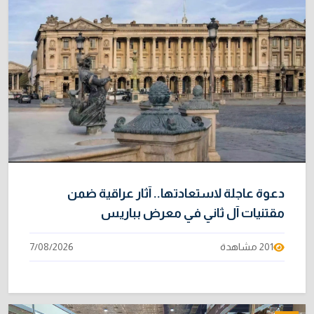
31/07/2026
نائبة تحذر من اضطرابات بسبب تأخّر دفع رواتب
9
الموظفين
4/08/2026
خطر "إيبولا" يتضاعف.. ارتفاع عدد الإصابات
10
بالفيروس إلى 3748
3/08/2026
دعوة عاجلة لاستعادتها.. آثار عراقية ضمن
مقتنيات آل ثاني في معرض بباريس
201 مشاهدة
7/08/2026