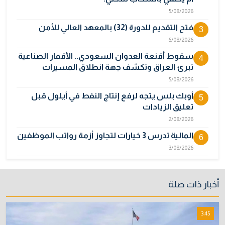
5/08/2026
فتح التقديم للدورة (32) بالمعهد العالي للأمن
3
6/08/2026
سقوط أقنعة العدوان السعودي.. الأقمار الصناعية
4
تبرئ العراق وتكشف جهة انطلاق المسيرات
5/08/2026
أوبك بلس يتجه لرفع إنتاج النفط في أيلول قبل
5
تعليق الزيادات
2/08/2026
المالية تدرس 3 خيارات لتجاوز أزمة رواتب الموظفين
6
3/08/2026
مصر تكذب رواية "وول ستريت جورنال" وتنفي
7
رسمياً اتهام إيران بحادث ميناء دمياط
أخبار ذات صلة
31/07/2026
إتلاف أكثر من 106 كغم مخدرات و22 ألف قرص في
8
3:45
بغداد