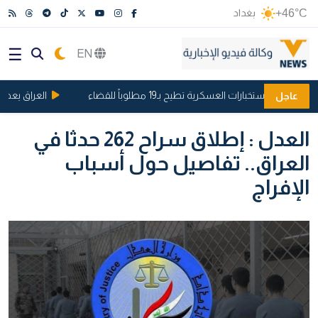
+46°C
بغداد
EN
العراق يعطل ال
عاجل
العدل : إطلاق سراح 262 حدثا في
العراق.. تفاصيل حول أسباب
الإفراج