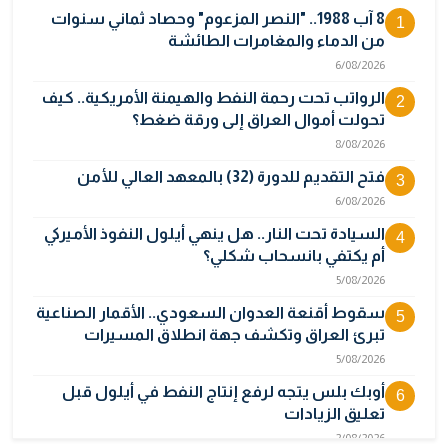
8 آب 1988.. "النصر المزعوم" وحصاد ثماني سنوات
1
من الدماء والمغامرات الطائشة
6/08/2026
الرواتب تحت رحمة النفط والهيمنة الأمريكية.. كيف
2
تحولت أموال العراق إلى ورقة ضغط؟
8/08/2026
فتح التقديم للدورة (32) بالمعهد العالي للأمن
3
6/08/2026
السيادة تحت النار.. هل ينهي أيلول النفوذ الأميركي
4
أم يكتفي بانسحاب شكلي؟
5/08/2026
سقوط أقنعة العدوان السعودي.. الأقمار الصناعية
5
تبرئ العراق وتكشف جهة انطلاق المسيرات
5/08/2026
أوبك بلس يتجه لرفع إنتاج النفط في أيلول قبل
6
تعليق الزيادات
2/08/2026