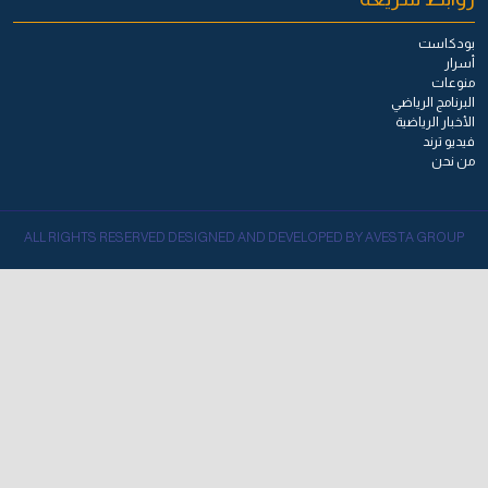
بودكاست
أسرار
منوعات
البرنامج الرياضي
الأخبار الرياضية
فيديو ترند
من نحن
ALL RIGHTS RESERVED DESIGNED AND DEVELOPED BY AVESTA GROUP