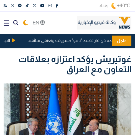
+40°C
بغداد
EN
لوطني.. شرطة ذي قار تضبط "تاهو" مسروقة وتعتقل سائقها
الجيش الإي
عاجل
غوتيريش يؤكد اعتزازه بعلاقات
التعاون مع العراق