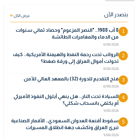
يتصدر الآن
عرض الكل
8 آب 1988.. "النصر المزعوم" وحصاد ثماني سنوات
1
من الدماء والمغامرات الطائشة
6/08/2026
الرواتب تحت رحمة النفط والهيمنة الأمريكية.. كيف
2
تحولت أموال العراق إلى ورقة ضغط؟
8/08/2026
فتح التقديم للدورة (32) بالمعهد العالي للأمن
3
6/08/2026
السيادة تحت النار.. هل ينهي أيلول النفوذ الأميركي
4
أم يكتفي بانسحاب شكلي؟
5/08/2026
سقوط أقنعة العدوان السعودي.. الأقمار الصناعية
5
تبرئ العراق وتكشف جهة انطلاق المسيرات
5/08/2026